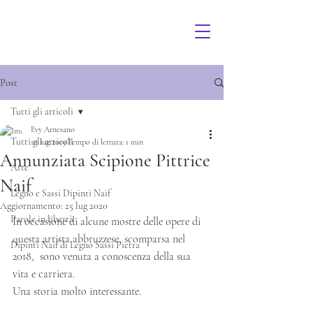
Post
Tutti gli articoli
Evy Arnesano
Tutti gli articoli
10 lug 2019
Tempo di lettura: 1 min
Annunziata Scipione Pittrice
Arte
Naif
Legno e Sassi Dipinti Naif
Aggiornamento:
25 lug 2020
Parole in libertà
In occasione di alcune mostre delle opere di 
questa artista abbruzzese, scomparsa nel 
Dipinti Naif di Legno Sassi Pietra
2018,  sono venuta a conoscenza della sua 
vita e carriera. 
Una storia molto interessante.