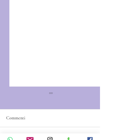
Commenti
TecArt L'Arte in Teca