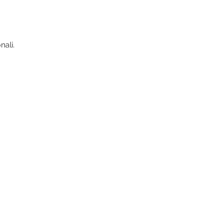
nali.
arnesano@gmail.com