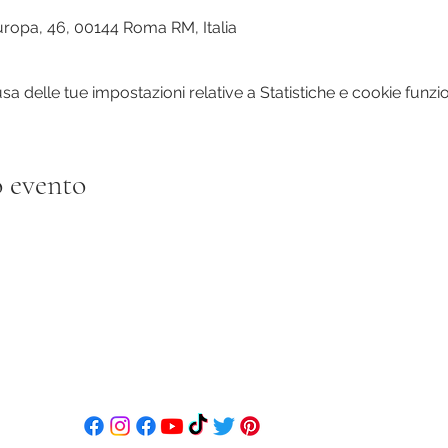
0
uropa, 46, 00144 Roma RM, Italia
 delle tue impostazioni relative a Statistiche e cookie funzio
 evento
ecce
+39 3474967175
evy