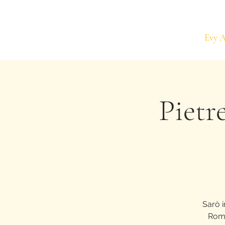
Evy 
Pietr
Sarò i
Roma