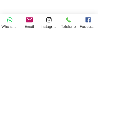
Evy Arnesano Roma/Lecce
evyarnesano@gmail.com
Whatsapp
Email
Instagram
Telefono
Facebook
Proprietà di Evy Arnesano©
+39 3474967175
Informativa privacy
Do Not Sell My Personal
Termini e Condizioni
Information