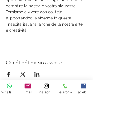
garantire la nostra e vostra sicurezza. 
Torniamo a vivere con cautela, 
supportandoci a vicenda in questa 
rinascita italiana, anche della nostra arte 
e creatività
Condividi questo evento
Whatsapp
Email
Instagram
Telefono
Facebook
Evy Arnesano Roma/Lecce
evyarnesano@gmail.com