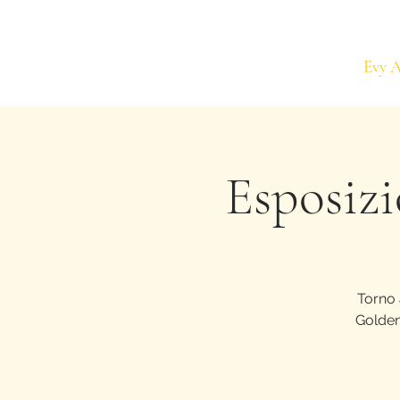
Evy 
Esposiz
Torno 
Goldend