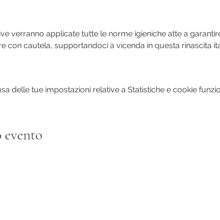
ive verranno applicate tutte le norme igieniche atte a garantir
e con cautela, supportandoci a vicenda in questa rinascita ita
 delle tue impostazioni relative a Statistiche e cookie funzio
 evento
ecce
+39 3474967175
evy