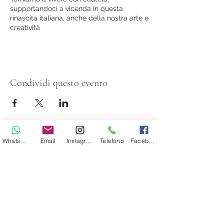
supportandoci a vicenda in questa
rinascita italiana, anche della nostra arte e
creatività
Condividi questo evento
Whatsapp
Email
Instagram
Telefono
Facebook
Evy Arnesano Roma/Lecce
evyarnesano@gmail.com