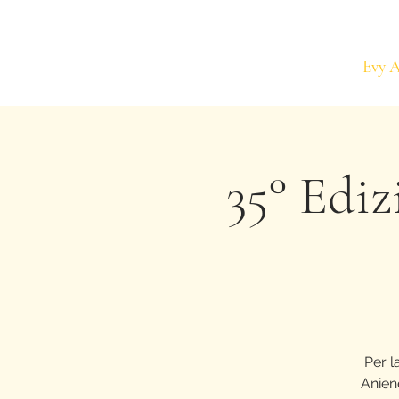
Evy 
35° Ediz
Per l
Aniene