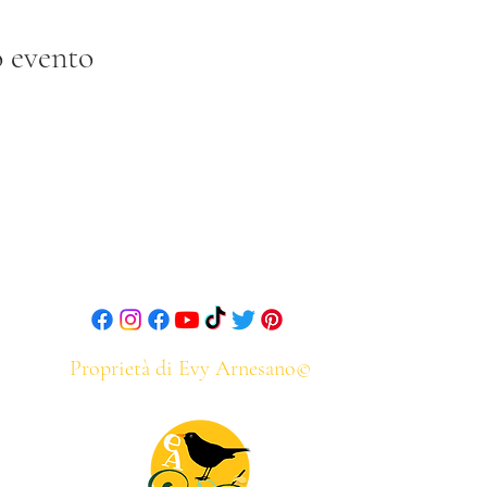
 evento
ecce
+39 3474967175
evy
Proprietà di Evy Arnesano©